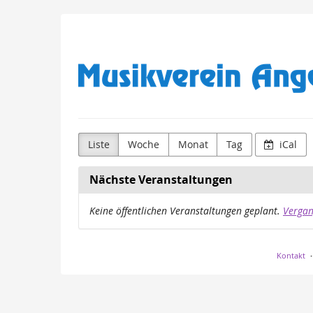
Zum
MV
Haupt-
Inhalt
Angelbachtal
springen
e.V.
Liste
Woche
Monat
Tag
iCal
Nächste Veranstaltungen
Keine öffentlichen Veranstaltungen geplant.
Vergan
Kontakt